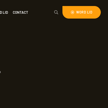
D LID
CONTACT
WORD LID
m