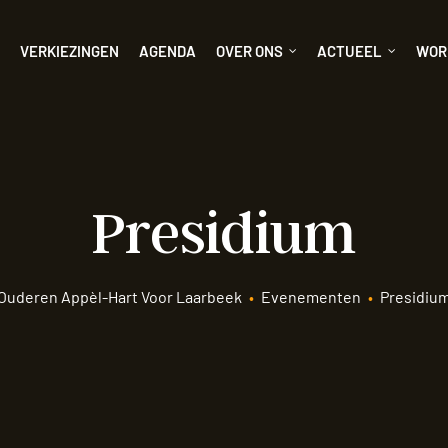
N
VERKIEZINGEN
AGENDA
OVER ONS
ACTUEEL
WOR
Presidium
Ouderen Appèl-Hart Voor Laarbeek
•
Evenementen
•
Presidiu