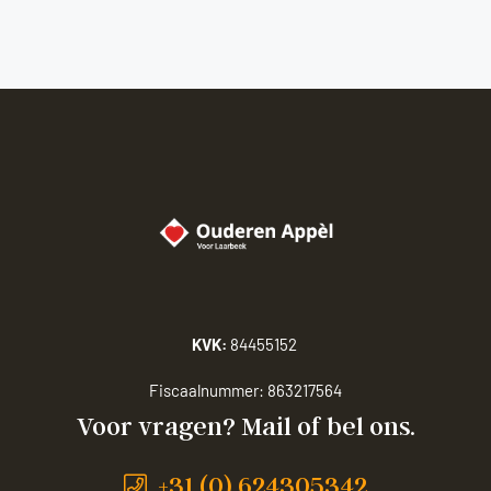
KVK:
84455152
Fiscaalnummer:
863217564
Voor vragen? Mail of bel ons.
+31 (0) 624305342